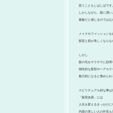
思うこともしばしばです
しかしながら、髪に潤い
素敵だと感じるのではな
メイクやファッションを
髪質と肌が美しくならな
しかし
髪の毛をサラサラに顔周
個性的な髪型やヘアカラ
魅力的になると褒められ
スピリチュアル的な事は
「髪質改善」には
人生を変えるきっかけに
内面の美しい人の外見も